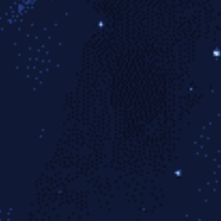
终致力于为全球用户带来可靠、高效、便捷的综合
双重加密
覆盖全球体育赛事
SL 安全协议与
每天更新数千场全球热门体育与电
平台
对用户信息及操作
子竞技赛事，包括英超、NBA、
数据
密处理，打造一个
LOL、羽毛球、F1 等，涵盖主流
应迅
明的体育数据平
与小众赛事，内容全面、分类清
流
。
晰。
全方位赛事服务