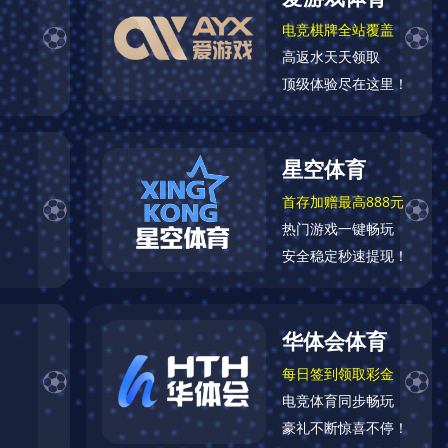
据平台
，聚焦全球体育用户的实
开运(中国)用户喜爱。
制运营，平台数据透明、交易流程规范，长期
系统，持续服务全球数百万用户，树立良好品