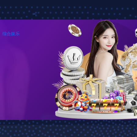
全天更新 ·
开
无论您身在何处，
开运体育官
观赛体验。
下载客户端
网页