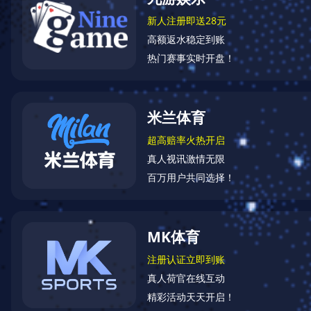
开运
开运体育官网 专注于
时信息与多终端互动体
技术驱动，性能优先
平台采用自研系统架构，持续优化加载速度与
全球 CDN 加速节点，实现不同地区高速访
面提升用户操作流畅度。