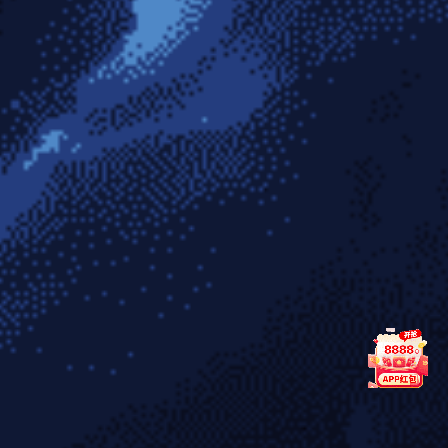
互动内容
提供多种媒体形式如图文、短视频、集锦回顾，
提升开运体育官网 的平台使用粘性与用户参与
感。