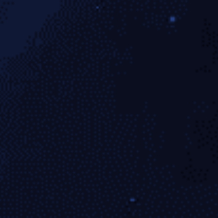
开运体育官网 · 应用版本更新日
每一次更新，都是为提供更高效、更沉浸式的赛事体验而前行。
的性能压力。
配主流网络环境。
快速回放。
化。