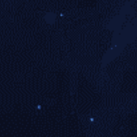
2023年12月20日 · App v5.4.0
世界杯期间数据展示全面提速
升级数据缓存方案，应对多场赛事同时加载时
对球员动态与进球动画进行了流畅度优化，适
新增“精彩回看”模块，重点赛事集锦支持一键
2023年11月2日 · App v5.3.6
电竞赛事专属页上线，强化交互体验
增设“战队动态”区块，涵盖近期赛程与战力变